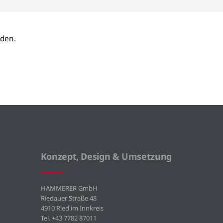
lden.
Konzept, Design & Umsetzung
HAMMERER GmbH
Riedauer Straße 48
4910 Ried im Innkreis
Tel. +43 7782 87011