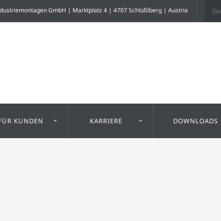
dustriemontagen GmbH | Marktplatz 4 | 4707 Schlüßlberg | Austria
FÜR KUNDEN
KARRIERE
DOWNLOADS