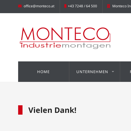
office@monteco.at
+43 7248 / 64 500
Monteco In
HOME
UNTERNEHMEN
Vielen Dank!